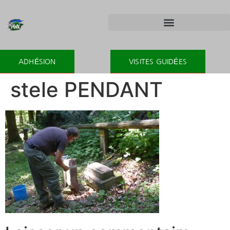
ADHÉSION
VISITES GUIDÉES
stele PENDANT