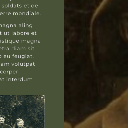
 soldats et de
uerre mondiale.
 magna aling
 ut labore et
ristique magna
etra diam sit
o eu feugiat.
iam volutpat
mcorper
at interdum