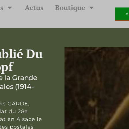
s
Actus
Boutique
A
ublié Du
opf
 la Grande
ales (1914-
ovis GARDE,
dat du 28e
at en Alsace le
rtes postales