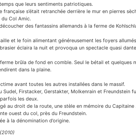
 temps que leurs sentiments patriotiques.
e française s’était retranchée derrière le mur en pierres sèc
 du Col Amic.
 découcher des fantassins allemands à la ferme de Kohlschl
 paille et le foin alimentant généreusement les foyers allumé
 brasier éclaira la nuit et provoqua un spectacle quasi dante
 ferme brûla de fond en comble. Seul le bétail et quelques
ndirent dans la plaine.
ctime avant toutes les autres installées dans le massif.
u Sudel, Firstacker, Gerstakter, Molkenrain et Freundstein 
 parfois les deux.
rigé au droit de la route, une stèle en mémoire du Capitain
te ouest du col, près du Freundstein.
uée à la dénomination d’origine.
 (2010)