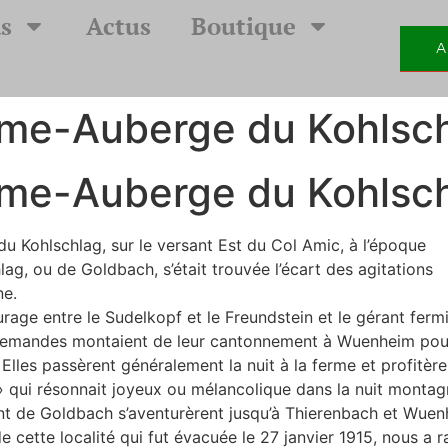
s
Actus
Boutique
A
erme-Auberge du Kohlsc
erme-Auberge du Kohlsc
u Kohlschlag, sur le versant Est du Col Amic, à l’époque
ag, ou de Goldbach, s’était trouvée l’écart des agitations
ne.
urage entre le Sudelkopf et le Freundstein et le gérant fermi
 allemandes montaient de leur cantonnement à Wuenheim pou
Elles passèrent généralement la nuit à la ferme et profitèr
 » qui résonnait joyeux ou mélancolique dans la nuit montag
tant de Goldbach s’aventurèrent jusqu’à Thierenbach et Wuen
cette localité qui fut évacuée le 27 janvier 1915, nous a r