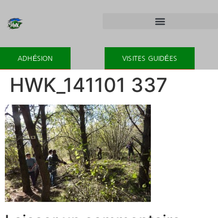
ADHÉSION
VISITES GUIDÉES
HWK_141101 337