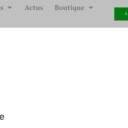
s
Actus
Boutique
A
e