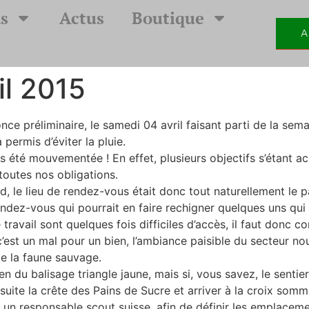
s
Actus
Boutique
A
il 2015
e préliminaire, le samedi 04 avril faisant parti de la sem
 permis d’éviter la pluie.
as été mouvementée ! En effet, plusieurs objectifs s’étant 
toutes nos obligations.
rd, le lieu de rendez-vous était donc tout naturellement le 
endez-vous qui pourrait en faire rechigner quelques uns qu
e travail sont quelques fois difficiles d’accès, il faut donc
est un mal pour un bien, l’ambiance paisible du secteur no
e la faune sauvage.
tien du balisage triangle jaune, mais si, vous savez, le sent
suite la crête des Pains de Sucre et arriver à la croix sommi
n responsable scout suisse, afin de définir les emplacemen