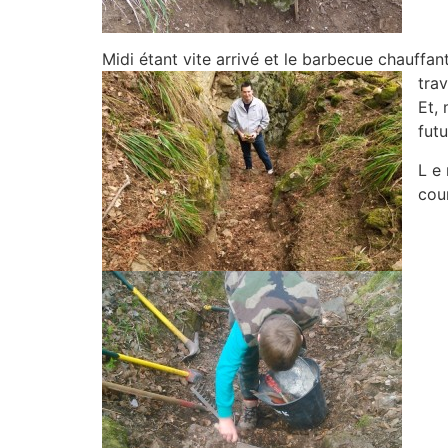
Midi étant vite arrivé et le barbecue chauffan
trav
Et,
futu
L e 
cour