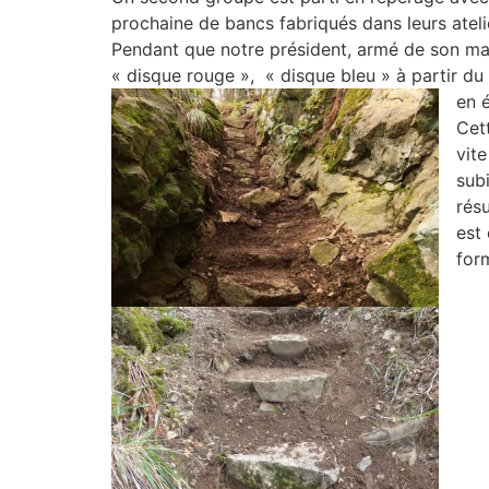
prochaine de bancs fabriqués dans leurs atelier
Pendant que notre président, armé de son mart
« disque rouge », « disque bleu » à partir du H
en é
Cett
vite
subi
rés
est 
for