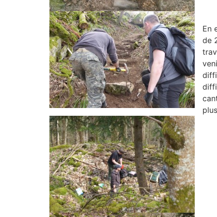
En 
de 
trav
ven
diff
diff
can
plu