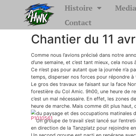
Histoire
Media
Contact
Chantier du 11 avr
Comme nous l’avions précisé dans notre annonc
d’une semaine, et c’est tant mieux, cela nous à
Ce n’est pas pour autant que la journée n’a p
temps, disperser nos forces pour répondre à 
Le gros des travaux se faisant sur la face No
forestière du Col Amic. 9h00, une heure de r
c’est un mal nécessaire. En effet, les zones d
heure de marche. Mais comme dit plus haut, c’
du paysage et des occupations matinales d
Un groupe de travail s’est lancé sur l’entre
en direction de la Tanzplatz pour rejoindre en
Un second groupe est parti en repérage avec u