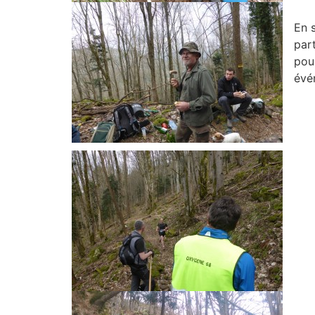
En 
part
pou
évé